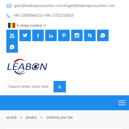

gary@leabonpossystem.com/Angel@leabonpossystem.com
+86-13058564131/+86-13751310618

în limba română











T
acasă
>
produs
>
sistema pos bar