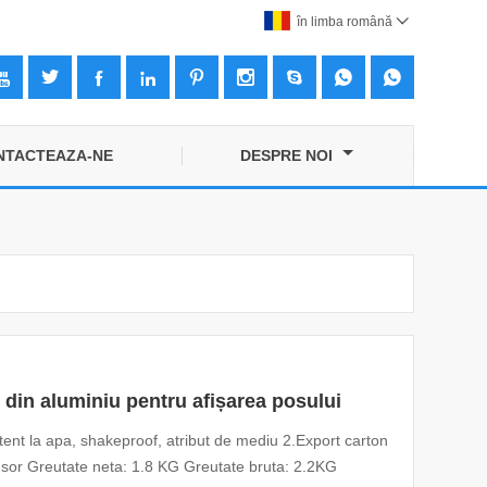
în limba română










NTACTEAZA-NE
DESPRE NOI
 din aluminiu pentru afișarea posului
tent la apa, shakeproof, atribut de mediu 2.Export carton
usor Greutate neta: 1.8 KG Greutate bruta: 2.2KG