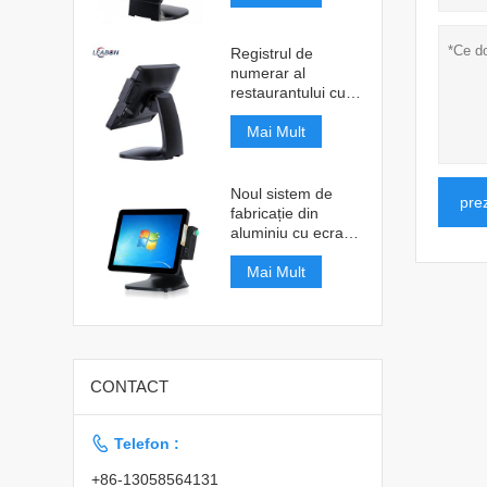
Registrul de
numerar al
restaurantului cu
ecran tactil
Mai Mult
Noul sistem de
pre
fabricație din
aluminiu cu ecran
tactil
Mai Mult
CONTACT

Telefon :
+86-13058564131