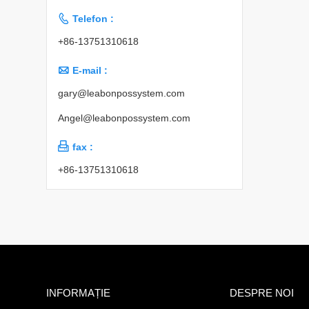

Telefon :
+86-13751310618

E-mail :
gary@leabonpossystem.com
Angel@leabonpossystem.com

fax :
+86-13751310618
INFORMAȚIE
DESPRE NOI