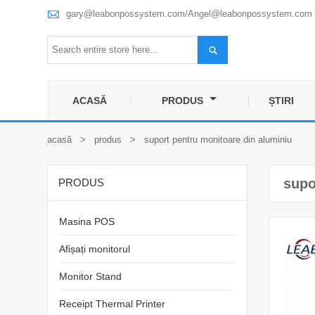

gary@leabonpossystem.com/Angel@leabonpossystem.com

ACASĂ
PRODUS
ȘTIRI
acasă
>
produs
>
suport pentru monitoare din aluminiu
supo
PRODUS
Masina POS
Afișați monitorul
Monitor Stand
Receipt Thermal Printer